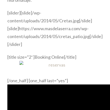
hidromasaje.
[slider][slide]/wp-
content/uploads/2014/05/Cretas.jpg[/slide]
[slide]https://www.masdelaserra.com/wp-
content/uploads/2014/05/cretas_patio.jpg[/slide]
[/slider]
[title size=”2″]Booking Online[/title]
[/one_half] [one_half last=”yes”]