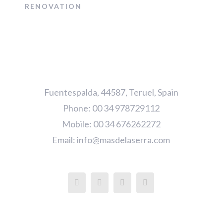
RENOVATION
Fuentespalda, 44587, Teruel, Spain
Phone: 00 34 978729112
Mobile: 00 34 676262272
Email:
info@masdelaserra.com