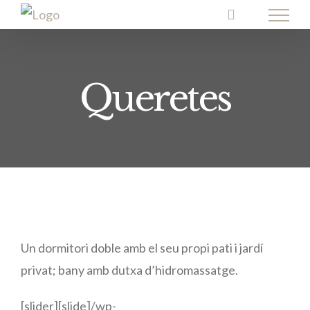
Skip
to
content
Queretes
Un dormitori doble amb el seu propi pati i jardí
privat; bany amb dutxa d’hidromassatge.
[slider][slide]/wp-