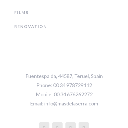
FILMS
RENOVATION
Fuentespalda, 44587, Teruel, Spain
Phone: 00 34 978729112
Mobile: 00 34 676262272
Email:
info@masdelaserra.com