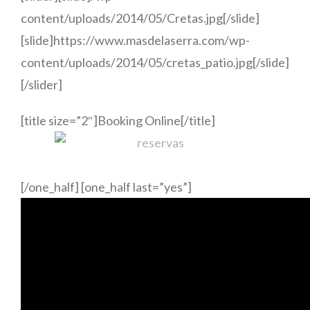
content/uploads/2014/05/Cretas.jpg[/slide]
[slide]https://www.masdelaserra.com/wp-
content/uploads/2014/05/cretas_patio.jpg[/slide]
[/slider]
[title size=”2″]Booking Online[/title]
[/one_half] [one_half last=”yes”]