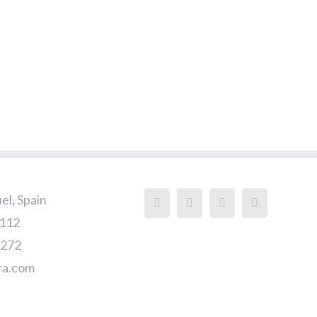
el, Spain
9112
2272
ra.com