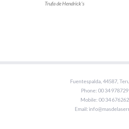
Trufa de Hendrick’s
Fuentespalda, 44587, Teru
Phone: 00 34 97872
Mobile: 00 34 67626
Email:
info@masdelaser